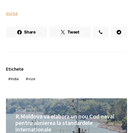
sursa
Share
Tweet
Etichete
India
vize
Social
R.Moldova va elabora un nou Cod naval
pentru alinierea la standardele
internaționale