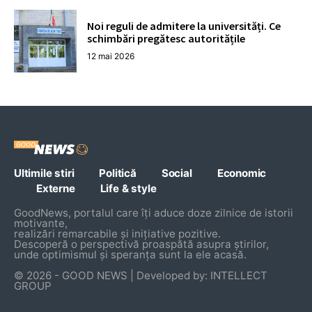
Noi reguli de admitere la universități. Ce
schimbări pregătesc autoritățile
12 mai 2026
Ultimile stiri
Politică
Social
Economic
Externe
Life & style
GoodNews, portalul care îți aduce doze zilnice de istorii
motivante,
realizări remarcabile și inițiative pozitive.
Descoperă o perspectivă proaspătă asupra știrilor,
unde optimismul și speranța sunt la ele acasă.
© 2026 - GOOD NEWS | Developed by: INTELLECT
GROUP