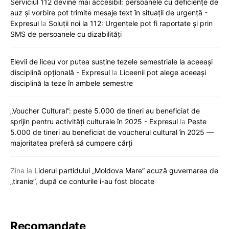
Serviciul 112 devine mai accesibil: persoanele cu deficiențe de
auz și vorbire pot trimite mesaje text în situații de urgență -
Expresul
la
Soluții noi la 112: Urgențele pot fi raportate și prin
SMS de persoanele cu dizabilități
Elevii de liceu vor putea susține tezele semestriale la aceeași
disciplină opțională - Expresul
la
Liceenii pot alege aceeași
disciplină la teze în ambele semestre
„Voucher Cultural”: peste 5.000 de tineri au beneficiat de
sprijin pentru activități culturale în 2025 - Expresul
la
Peste
5.000 de tineri au beneficiat de voucherul cultural în 2025 —
majoritatea preferă să cumpere cărți
Zina
la
Liderul partidului „Moldova Mare” acuză guvernarea de
„tiranie”, după ce conturile i-au fost blocate
Recomandate