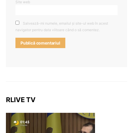
Site web
Salvează-mi numele, emailul și site-ul web în acest
navigator pentru data viitoare când o să comentez.
RLIVE TV