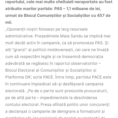
raportului, cele mai multe cheltuieli neraportate au fost
atribuite marilor partide: PAS – 1,1 milioane de lei,
urmat de Blocul Comuniștilor și Socialiștilor cu 457 de
mii.
„Oponenții noștri folosesc pe larg resursele
administrative. Președintele Maia Sandu se implică mai
mult decât activ în campanie, ca să promoveze PAS. Și
alți ”granzi” ai politicii moldovenești, cei care ne învață
cum să respectăm legile și ce înseamnă democrația
adevărată se regăsesc în raportul observatorilor –
Blocul Electoral al Comuniștilor și Socialiștilor și
Platforma DA”, scrie PACE.
Între timp, partidul PACE este
în continuare împiedicat să-și desfășoară campania
electorală.
„Pe de o parte sunt presiunile procuraturii,
pe de altă parte – impedimentele la deschiderea
contului electoral. Presa afiliată politic unor concurenți
a declanșat o campanie de denigrare a formațiunii și