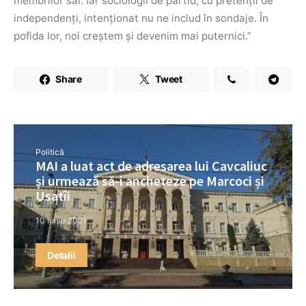
membrilor săi. Iar sociologii de partid, cu pretenții de
independenți, intenționat nu ne includ în sondaje. În
pofida lor, noi creștem și devenim mai puternici.”
Share
Tweet
Politică
MAI a luat act de adresarea lui Cavcaliuc
și urmează să-i ancheteze pe Marcoci și
Usatîi
10 iunie 2021
Detalii