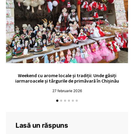
Weekend cu arome locale și tradiții: Unde găsiți
V
iarmaroacele și târgurile de primăvară în Chișinău
27 februarie 2026
Lasă un răspuns