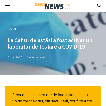
Social
La Cahul de astăzi a fost activat un
laborator de testare a COVID-19
5 mai 2020
1 minute read
Persoanele suspectate de infectarea cu noul
tip de coronavirus, din sudul ţării, vor fi testate