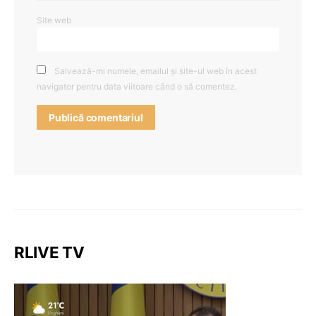
Site web
Salvează-mi numele, emailul și site-ul web în acest
navigator pentru data viitoare când o să comentez.
RLIVE TV