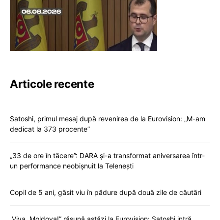
Articole recente
Satoshi, primul mesaj după revenirea de la Eurovision: „M-am
dedicat la 373 procente”
„33 de ore în tăcere”: DARA și-a transformat aniversarea într-
un performance neobișnuit la Telenești
Copil de 5 ani, găsit viu în pădure după două zile de căutări
„Viva, Moldova!” răsună astăzi la Eurovision: Satoshi intră