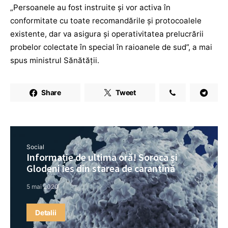
„Persoanele au fost instruite şi vor activa în
conformitate cu toate recomandările şi protocoalele
existente, dar va asigura şi operativitatea prelucrării
probelor colectate în special în raioanele de sud”, a mai
spus ministrul Sănătății.
Share
Tweet
Social
Informație de ultima oră! Soroca și
Glodeni ies din starea de carantină
5 mai 2020
Detalii