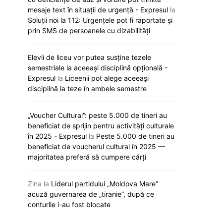
mesaje text în situații de urgență - Expresul
la
Soluții noi la 112: Urgențele pot fi raportate și
prin SMS de persoanele cu dizabilități
Elevii de liceu vor putea susține tezele
semestriale la aceeași disciplină opțională -
Expresul
la
Liceenii pot alege aceeași
disciplină la teze în ambele semestre
„Voucher Cultural”: peste 5.000 de tineri au
„Viva, Moldova!” răsună astăzi la
Noi reguli de a
beneficiat de sprijin pentru activități culturale
Eurovision: Satoshi intră primul în
universități. Ce
în 2025 - Expresul
la
Peste 5.000 de tineri au
concurs
pregătesc auto
beneficiat de voucherul cultural în 2025 —
majoritatea preferă să cumpere cărți
12 mai 2026
12 mai 20
Zina
la
Liderul partidului „Moldova Mare”
acuză guvernarea de „tiranie”, după ce
conturile i-au fost blocate