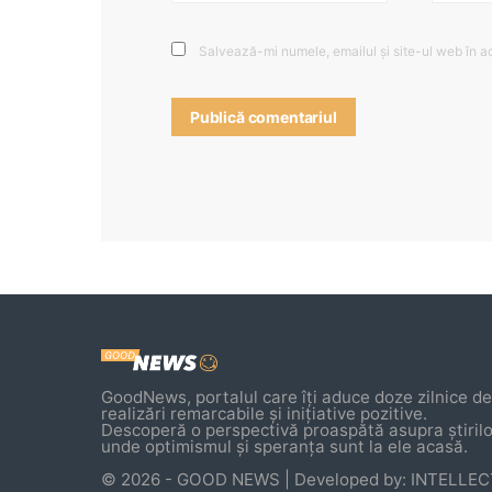
Salvează-mi numele, emailul și site-ul web în a
GoodNews, portalul care îți aduce doze zilnice de 
realizări remarcabile și inițiative pozitive.
Descoperă o perspectivă proaspătă asupra știrilo
unde optimismul și speranța sunt la ele acasă.
© 2026 - GOOD NEWS | Developed by: INTELLE