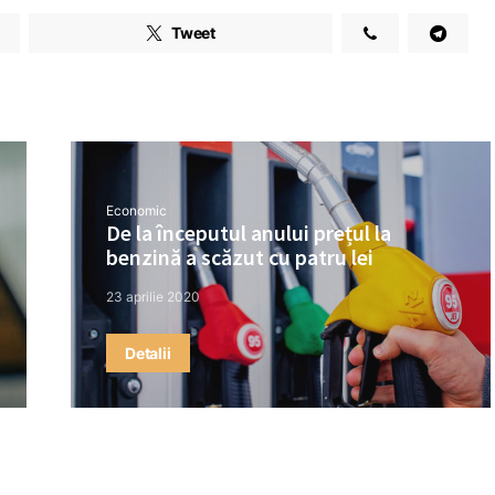
Tweet
Economic
De la începutul anului prețul la
benzină a scăzut cu patru lei
23 aprilie 2020
Detalii