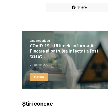
Share
Uncategorized
COVID-19 – Ultimele informații:
Fiecare al patrulea infectat a fost
tratat
23 aprilie 2020
Detalii
Știri conexe