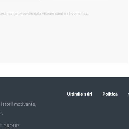
cest navigator pentru data viitoare când o să comentez.
Ultimile stiri
Politică
istorii motivante,
r,
CT GROUP