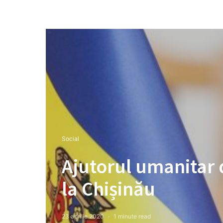
Social
Ajutorul umanitar d
la Chișinău
23 aprilie 2020
1 minute read