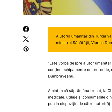
Ajutorul umanitar din Turcia va
ministrul Sănătății, Viorica 
“Este vorba despre ajutor umanitar
conține echipamente de protecție, m
Dumbrăveanu.
Amintim că săptămâna trecut, la Ch
medicale, utilaje și consumabile din
pun la dispoziție de către autorități