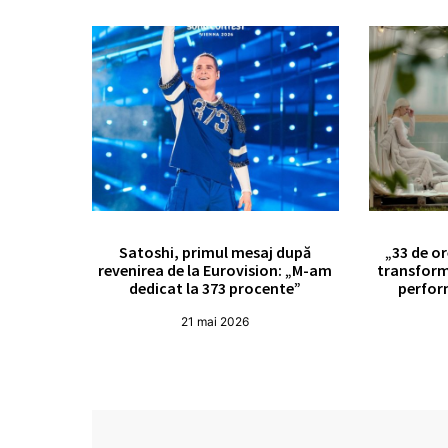
Satoshi, primul mesaj după
„33 de or
revenirea de la Eurovision: „M-am
transform
dedicat la 373 procente”
perfor
21 mai 2026