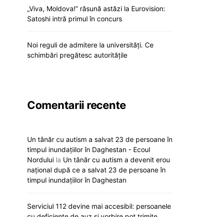
„Viva, Moldova!” răsună astăzi la Eurovision:
Satoshi intră primul în concurs
Noi reguli de admitere la universități. Ce
schimbări pregătesc autoritățile
Comentarii recente
Un tânăr cu autism a salvat 23 de persoane în
timpul inundațiilor în Daghestan - Ecoul
Nordului
la
Un tânăr cu autism a devenit erou
național după ce a salvat 23 de persoane în
timpul inundațiilor în Daghestan
Serviciul 112 devine mai accesibil: persoanele
cu deficiențe de auz și vorbire pot trimite