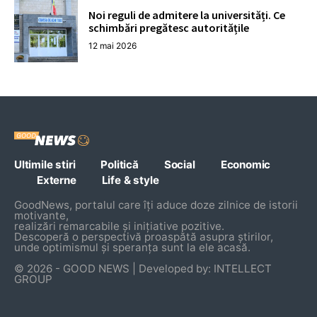
Noi reguli de admitere la universități. Ce
schimbări pregătesc autoritățile
12 mai 2026
Ultimile stiri
Politică
Social
Economic
Externe
Life & style
GoodNews, portalul care îți aduce doze zilnice de istorii
motivante,
realizări remarcabile și inițiative pozitive.
Descoperă o perspectivă proaspătă asupra știrilor,
unde optimismul și speranța sunt la ele acasă.
© 2026 - GOOD NEWS | Developed by: INTELLECT
GROUP