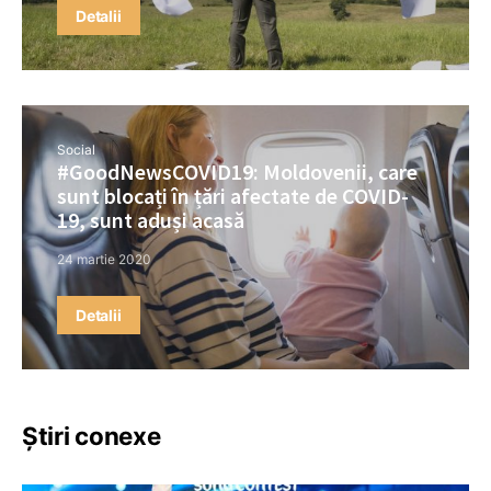
Detalii
Social
#GoodNewsCOVID19: Moldovenii, care
sunt blocați în țări afectate de COVID-
19, sunt aduși acasă
24 martie 2020
Detalii
Știri conexe