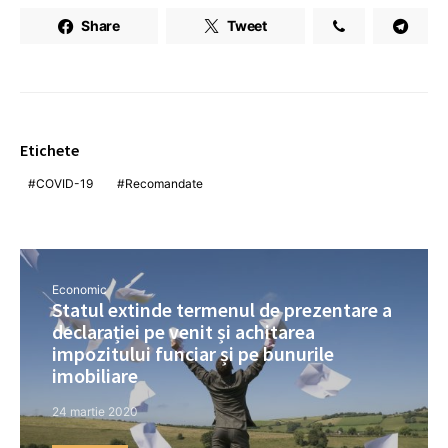
Share
Tweet
Etichete
COVID-19
Recomandate
Economic
Statul extinde termenul de prezentare a
declarației pe venit și achitarea
impozitului funciar și pe bunurile
imobiliare
24 martie 2020