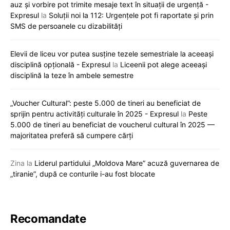
auz și vorbire pot trimite mesaje text în situații de urgență -
Expresul
la
Soluții noi la 112: Urgențele pot fi raportate și prin
SMS de persoanele cu dizabilități
Elevii de liceu vor putea susține tezele semestriale la aceeași
disciplină opțională - Expresul
la
Liceenii pot alege aceeași
disciplină la teze în ambele semestre
„Voucher Cultural”: peste 5.000 de tineri au beneficiat de
sprijin pentru activități culturale în 2025 - Expresul
la
Peste
5.000 de tineri au beneficiat de voucherul cultural în 2025 —
majoritatea preferă să cumpere cărți
Zina
la
Liderul partidului „Moldova Mare” acuză guvernarea de
„tiranie”, după ce conturile i-au fost blocate
Recomandate