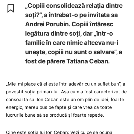
„Copiii consolidează relația dintre
soți?”, a întrebat-o pe invitata sa
Andrei Porubin. Copiii întăresc
legătura dintre soți, dar „într-o
familie în care nimic altceva nu-i
unește, copiii nu sunt o salvare”, a
fost de părere Tatiana Ceban.
„Mie-mi place că el este într-adevăr cu un suflet bun”, a
povestit soția primarului. Așa cum a fost caracterizat de
consoarta sa, Ion Ceban este un om plin de idei, foarte
energic, mereu pus pe fapte și care vrea ca toate
lucrurile bune să se producă și foarte repede.
Cine este soția lui Ion Ceban: Vezi cu ce se ocupă