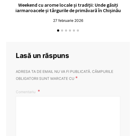
Weekend cu arome locale și tradiții: Unde găsiți
V
iarmaroacele și târgurile de primăvară în Chișinău
27 februarie 2026
Lasă un răspuns
ADRESA TA DE EMAIL NU VA FI PUBLICATĂ.
CÂMPURILE
*
OBLIGATORII SUNT MARCATE CU
Comentariu