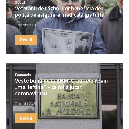
Social
Veteranii de război vor beneficia de
poliță de asigurare medicală gratuită
7 martie 2020
Detalii
Economic
Veste bună de la BNM: Creditele devin
„mai ieftine” – ce rol a jucat
coronavirusul
7 martie 2020
Detalii