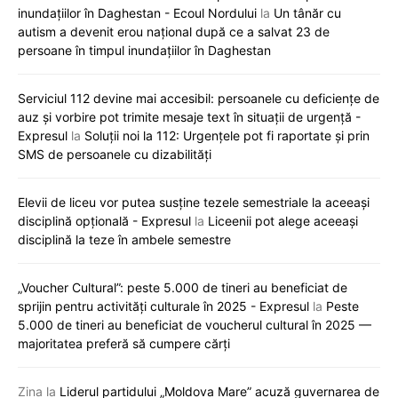
inundațiilor în Daghestan - Ecoul Nordului
la
Un tânăr cu
autism a devenit erou național după ce a salvat 23 de
persoane în timpul inundațiilor în Daghestan
Serviciul 112 devine mai accesibil: persoanele cu deficiențe de
auz și vorbire pot trimite mesaje text în situații de urgență -
Expresul
la
Soluții noi la 112: Urgențele pot fi raportate și prin
SMS de persoanele cu dizabilități
Elevii de liceu vor putea susține tezele semestriale la aceeași
disciplină opțională - Expresul
la
Liceenii pot alege aceeași
disciplină la teze în ambele semestre
„Voucher Cultural”: peste 5.000 de tineri au beneficiat de
sprijin pentru activități culturale în 2025 - Expresul
la
Peste
5.000 de tineri au beneficiat de voucherul cultural în 2025 —
majoritatea preferă să cumpere cărți
Zina
la
Liderul partidului „Moldova Mare” acuză guvernarea de