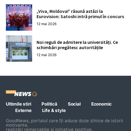
„Viva, Moldova!” răsună astăzi la
Eurovision: Satoshi intră primul în concurs
12 mai 2026
Noi reguli de admitere la universități. Ce
schimbări pregătesc autoritățile
12 mai 2026
Ultimile stiri
Politică
Social
Economic
Externe
Life & style
GoodNews, portalul care îți aduce doze zilnice de istorii
motivante,
realizări remarcabile și inițiative pozitive.