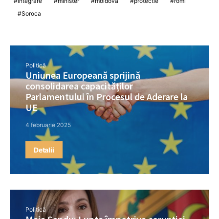
integrare
minister
moldova
protectie
romi
Soroca
Politică
Uniunea Europeană sprijină
consolidarea capacităților
Parlamentului în Procesul de Aderare la
UE
4 februarie 2025
Detalii
Politică