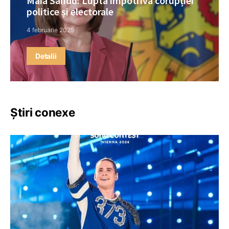
Maia Sandu: Lupta împotriva corupției
politice și electorale
4 februarie 2025
Detalii
Știri conexe