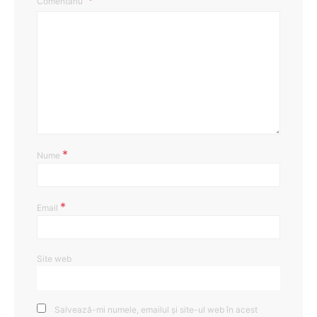
Comentariu
*
Nume
*
Email
Site web
Salvează-mi numele, emailul și site-ul web în acest