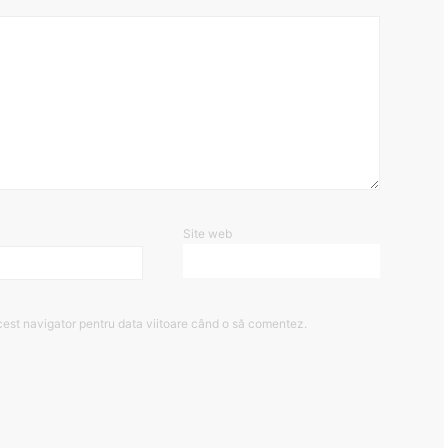
Site web
cest navigator pentru data viitoare când o să comentez.