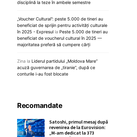
disciplină la teze în ambele semestre
„Voucher Cultural”: peste 5.000 de tineri au
„Viva, Moldova!” răsună astăzi la
Noi reguli de a
beneficiat de sprijin pentru activități culturale
Eurovision: Satoshi intră primul în
universități. Ce
în 2025 - Expresul
la
Peste 5.000 de tineri au
concurs
pregătesc auto
beneficiat de voucherul cultural în 2025 —
majoritatea preferă să cumpere cărți
12 mai 2026
12 mai 20
Zina
la
Liderul partidului „Moldova Mare”
acuză guvernarea de „tiranie”, după ce
conturile i-au fost blocate
Recomandate
Satoshi, primul mesaj după
revenirea de la Eurovision:
„M-am dedicat la 373