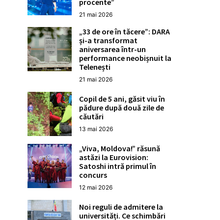
procente”
21 mai 2026
„33 de ore în tăcere”: DARA
și-a transformat
aniversarea într-un
performance neobișnuit la
Telenești
21 mai 2026
Copil de 5 ani, găsit viu în
pădure după două zile de
căutări
13 mai 2026
„Viva, Moldova!” răsună
astăzi la Eurovision:
Satoshi intră primul în
concurs
12 mai 2026
Noi reguli de admitere la
universități. Ce schimbări