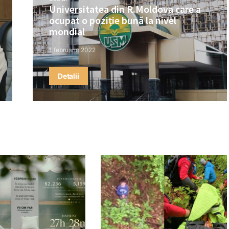
Universitatea din R.Moldova care a
ocupat o poziție bună la nivel
mondial
1 februarie 2022
Detalii