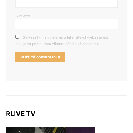
Site web
Salvează-mi numele, emailul și site-ul web în acest
navigator pentru data viitoare când o să comentez.
RLIVE TV