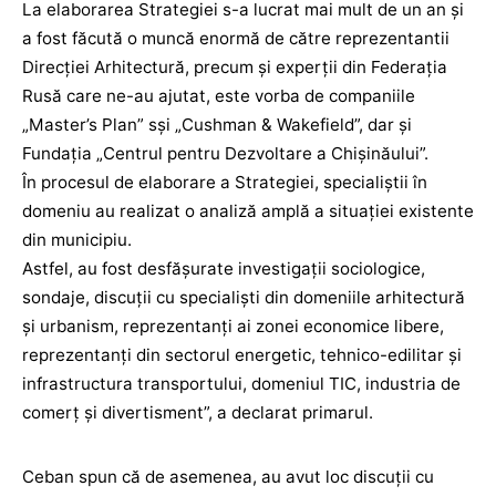
La elaborarea Strategiei s-a lucrat mai mult de un an și
a fost făcută o muncă enormă de către reprezentant‌ii
Direcției Arhitectură, precum ș‌i experț‌ii din Federația
Rusă care ne-au ajutat, este vorba de companiile
„Master’s Plan” sși „Cushman & Wakefield”, dar și
Fundația „Centrul pentru Dezvoltare a Chișinăului”.
În procesul de elaborare a Strategiei, specialiștii în
domeniu au realizat o analiză amplă a situației existente
din municipiu.
Astfel, au fost desfășurate investigații sociologice,
sondaje, discuții cu specialiști din domeniile arhitectură
și urbanism, reprezentanți ai zonei economice libere,
reprezentanți din sectorul energetic, tehnico-edilitar și
infrastructura transportului, domeniul TIC, industria de
comerț și divertisment”, a declarat primarul.
Ceban spun că de asemenea, au avut loc discuții cu