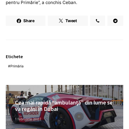
pentru Primărie”, a conchis Ceban.
Share
Tweet
Etichete
Primăria
Externe
Cea mai rapidă “ambulanţă” din lume se
va regăsi în Dubai
1 februarie 2022