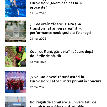
Eurovision: „M-am dedicat la 373
procente”
21 mai 2026
„33 de ore în tăcere”: DARA și-a
transformat aniversarea într-un
performance neobișnuit la Telenești
21 mai 2026
Copil de 5 ani, găsit viu în pădure după
două zile de căutări
13 mai 2026
„Viva, Moldova!” răsună astăzi la
Eurovision: Satoshi intră primul în concurs
12 mai 2026
Noi reguli de admitere la universități. Ce
schimbări pregătesc autoritățile