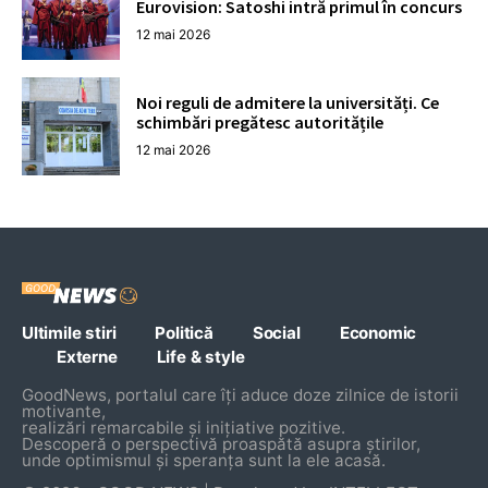
Eurovision: Satoshi intră primul în concurs
12 mai 2026
Noi reguli de admitere la universități. Ce
schimbări pregătesc autoritățile
12 mai 2026
Ultimile stiri
Politică
Social
Economic
Externe
Life & style
GoodNews, portalul care îți aduce doze zilnice de istorii
motivante,
realizări remarcabile și inițiative pozitive.
Descoperă o perspectivă proaspătă asupra știrilor,
unde optimismul și speranța sunt la ele acasă.