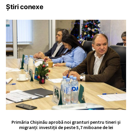
Știri conexe
Primăria Chișinău aprobă noi granturi pentru tineri și
UE
migranți: investiții de peste 5,7 milioane de lei