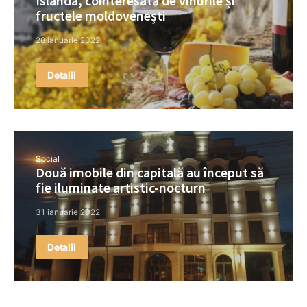
Islanda, cointeresată de vinurile și
fructele moldovenești
28 ianuarie 2022
Detalii
Social
Două imobile din capitală au început să
fie iluminate artistic-nocturn
31 ianuarie 2022
Detalii