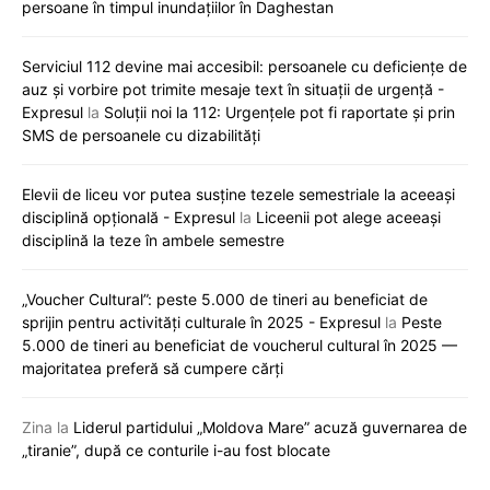
persoane în timpul inundațiilor în Daghestan
Serviciul 112 devine mai accesibil: persoanele cu deficiențe de
auz și vorbire pot trimite mesaje text în situații de urgență -
Expresul
la
Soluții noi la 112: Urgențele pot fi raportate și prin
SMS de persoanele cu dizabilități
Elevii de liceu vor putea susține tezele semestriale la aceeași
disciplină opțională - Expresul
la
Liceenii pot alege aceeași
disciplină la teze în ambele semestre
„Voucher Cultural”: peste 5.000 de tineri au beneficiat de
sprijin pentru activități culturale în 2025 - Expresul
la
Peste
5.000 de tineri au beneficiat de voucherul cultural în 2025 —
majoritatea preferă să cumpere cărți
Zina
la
Liderul partidului „Moldova Mare” acuză guvernarea de
„tiranie”, după ce conturile i-au fost blocate