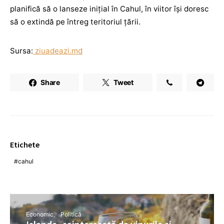
planifică să o lanseze inițial în Cahul, în viitor își doresc
să o extindă pe întreg teritoriul țării.
Sursa:
ziuadeazi.md
Share
Tweet
Etichete
cahul
Economic
Politică