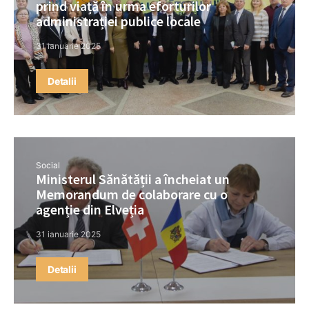
prind viață în urma eforturilor
administrației publice locale
31 ianuarie 2025
Detalii
Social
Ministerul Sănătății a încheiat un
Memorandum de colaborare cu o
agenție din Elveția
31 ianuarie 2025
Detalii