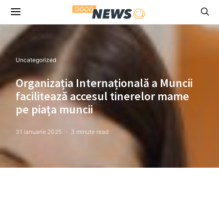
Uncategorized
Organizația Internațională a Muncii
facilitează accesul tinerelor mame
pe piața muncii
31 ianuarie 2025
3 minute read