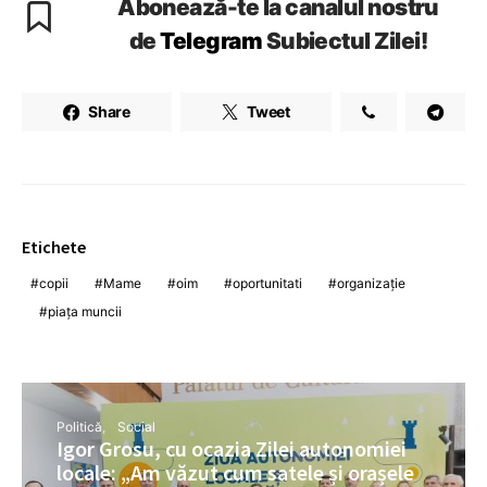
Abonează-te la canalul nostru
de
Telegram
Subiectul Zilei!
Share
Tweet
Etichete
copii
Mame
oim
oportunitati
organizație
piața muncii
Politică
Social
Igor Grosu, cu ocazia Zilei autonomiei
locale: „Am văzut cum satele și orașele