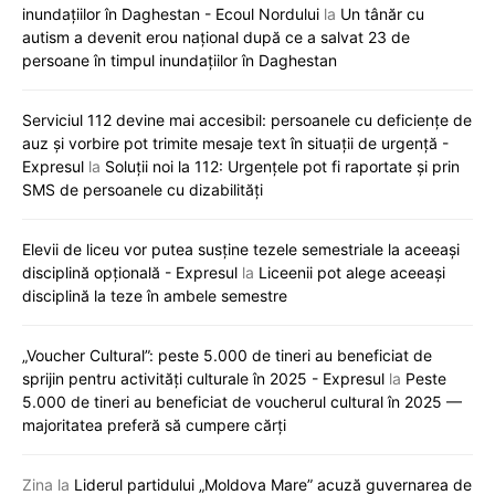
inundațiilor în Daghestan - Ecoul Nordului
la
Un tânăr cu
autism a devenit erou național după ce a salvat 23 de
persoane în timpul inundațiilor în Daghestan
Serviciul 112 devine mai accesibil: persoanele cu deficiențe de
auz și vorbire pot trimite mesaje text în situații de urgență -
Expresul
la
Soluții noi la 112: Urgențele pot fi raportate și prin
SMS de persoanele cu dizabilități
Elevii de liceu vor putea susține tezele semestriale la aceeași
disciplină opțională - Expresul
la
Liceenii pot alege aceeași
disciplină la teze în ambele semestre
„Voucher Cultural”: peste 5.000 de tineri au beneficiat de
sprijin pentru activități culturale în 2025 - Expresul
la
Peste
5.000 de tineri au beneficiat de voucherul cultural în 2025 —
majoritatea preferă să cumpere cărți
Zina
la
Liderul partidului „Moldova Mare” acuză guvernarea de