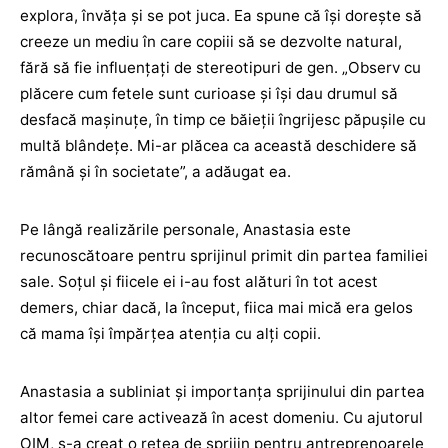
explora, învăța și se pot juca. Ea spune că își dorește să
creeze un mediu în care copiii să se dezvolte natural,
fără să fie influențați de stereotipuri de gen. „Observ cu
plăcere cum fetele sunt curioase și își dau drumul să
desfacă mașinuțe, în timp ce băieții îngrijesc păpușile cu
multă blândețe. Mi-ar plăcea ca această deschidere să
rămână și în societate”, a adăugat ea.
Pe lângă realizările personale, Anastasia este
recunoscătoare pentru sprijinul primit din partea familiei
sale. Soțul și fiicele ei i-au fost alături în tot acest
demers, chiar dacă, la început, fiica mai mică era gelos
că mama își împărțea atenția cu alți copii.
Anastasia a subliniat și importanța sprijinului din partea
altor femei care activează în acest domeniu. Cu ajutorul
OIM, s-a creat o rețea de sprijin pentru antreprenoarele