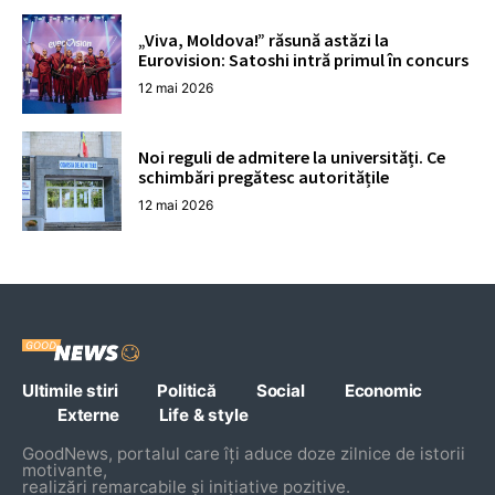
„Viva, Moldova!” răsună astăzi la
Eurovision: Satoshi intră primul în concurs
12 mai 2026
Noi reguli de admitere la universități. Ce
schimbări pregătesc autoritățile
12 mai 2026
Ultimile stiri
Politică
Social
Economic
Externe
Life & style
GoodNews, portalul care îți aduce doze zilnice de istorii
motivante,
realizări remarcabile și inițiative pozitive.