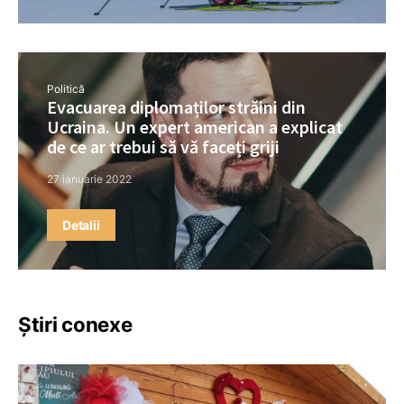
Politică
Evacuarea diplomaților străini din
Ucraina. Un expert american a explicat
de ce ar trebui să vă faceți griji
27 ianuarie 2022
Detalii
Știri conexe