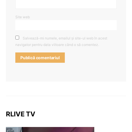
Site web
Salvează-mi numele, emailul și site-ul web în acest
navigator pentru data viitoare când o să comentez.
RLIVE TV