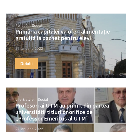
Politică
Social
Primăria capitalei va oferi alimentație
gratuită la pachet pentru elevi
26 ianuarie 2022
Detalii
Life & style
Social
Profesori ai UTM au primit din partea
universității titluri onorifice de
„Professor Emeritus al UTM”
27 ianuarie 2022