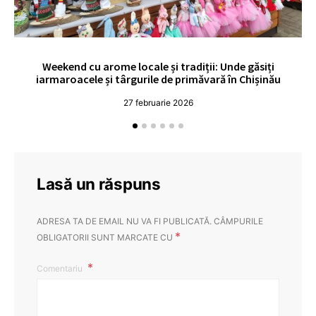
Weekend cu arome locale și tradiții: Unde găsiți
V
iarmaroacele și târgurile de primăvară în Chișinău
27 februarie 2026
Lasă un răspuns
ADRESA TA DE EMAIL NU VA FI PUBLICATĂ.
CÂMPURILE
*
OBLIGATORII SUNT MARCATE CU
Comentariu