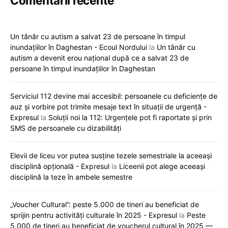
Comentarii recente
Un tânăr cu autism a salvat 23 de persoane în timpul
inundațiilor în Daghestan - Ecoul Nordului
la
Un tânăr cu
autism a devenit erou național după ce a salvat 23 de
persoane în timpul inundațiilor în Daghestan
Serviciul 112 devine mai accesibil: persoanele cu deficiențe de
auz și vorbire pot trimite mesaje text în situații de urgență -
Expresul
la
Soluții noi la 112: Urgențele pot fi raportate și prin
SMS de persoanele cu dizabilități
Elevii de liceu vor putea susține tezele semestriale la aceeași
disciplină opțională - Expresul
la
Liceenii pot alege aceeași
disciplină la teze în ambele semestre
„Voucher Cultural”: peste 5.000 de tineri au beneficiat de
sprijin pentru activități culturale în 2025 - Expresul
la
Peste
5.000 de tineri au beneficiat de voucherul cultural în 2025 —