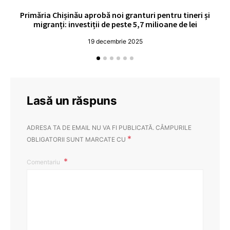
Primăria Chișinău aprobă noi granturi pentru tineri și
UE
migranți: investiții de peste 5,7 milioane de lei
19 decembrie 2025
Lasă un răspuns
ADRESA TA DE EMAIL NU VA FI PUBLICATĂ.
CÂMPURILE
*
OBLIGATORII SUNT MARCATE CU
Comentariu