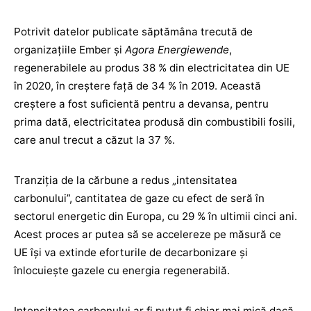
Potrivit datelor publicate săptămâna trecută de
organizaţiile Ember şi
Agora Energiewende
,
regenerabilele au produs 38 % din electricitatea din UE
în 2020, în creştere faţă de 34 % în 2019. Această
creştere a fost suficientă pentru a devansa, pentru
prima dată, electricitatea produsă din combustibili fosili,
care anul trecut a căzut la 37 %.
Tranziţia de la cărbune a redus „intensitatea
carbonului”, cantitatea de gaze cu efect de seră în
sectorul energetic din Europa, cu 29 % în ultimii cinci ani.
Acest proces ar putea să se accelereze pe măsură ce
UE îşi va extinde eforturile de decarbonizare şi
înlocuieşte gazele cu energia regenerabilă.
Intensitatea carbonului ar fi putut fi chiar mai mică dacă