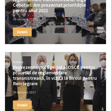
Cebotari: Am prezentat prioritățile
pentru anul 2021
26 ianuarie 2021
Detalii
Politică
Reprezentantul Special al OSCE pentru
procesul de reglementare
transnistreană, în vizită la Biroul pentru
Reintegrare
26 ianuarie 2021
Detalii