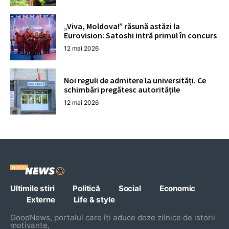
„Viva, Moldova!” răsună astăzi la
Eurovision: Satoshi intră primul în concurs
12 mai 2026
Noi reguli de admitere la universități. Ce
schimbări pregătesc autoritățile
12 mai 2026
Ultimile stiri
Politică
Social
Economic
Externe
Life & style
GoodNews, portalul care îți aduce doze zilnice de istorii
motivante,