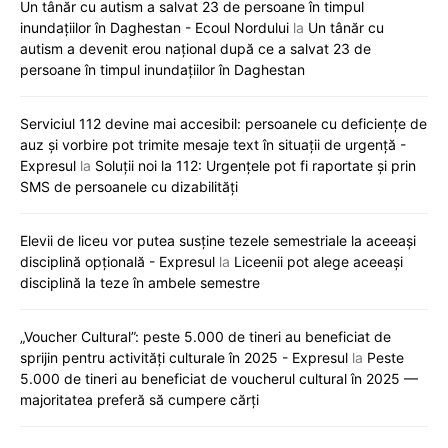
Un tânăr cu autism a salvat 23 de persoane în timpul
inundațiilor în Daghestan - Ecoul Nordului
la
Un tânăr cu
autism a devenit erou național după ce a salvat 23 de
persoane în timpul inundațiilor în Daghestan
Serviciul 112 devine mai accesibil: persoanele cu deficiențe de
auz și vorbire pot trimite mesaje text în situații de urgență -
Expresul
la
Soluții noi la 112: Urgențele pot fi raportate și prin
SMS de persoanele cu dizabilități
Elevii de liceu vor putea susține tezele semestriale la aceeași
disciplină opțională - Expresul
la
Liceenii pot alege aceeași
disciplină la teze în ambele semestre
„Voucher Cultural”: peste 5.000 de tineri au beneficiat de
sprijin pentru activități culturale în 2025 - Expresul
la
Peste
5.000 de tineri au beneficiat de voucherul cultural în 2025 —
majoritatea preferă să cumpere cărți