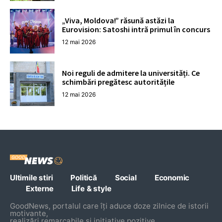
„Viva, Moldova!” răsună astăzi la
Eurovision: Satoshi intră primul în concurs
12 mai 2026
Noi reguli de admitere la universități. Ce
schimbări pregătesc autoritățile
12 mai 2026
Ultimile stiri
Politică
Social
Economic
Externe
Life & style
GoodNews, portalul care îți aduce doze zilnice de istorii
motivante,
realizări remarcabile și inițiative pozitive.