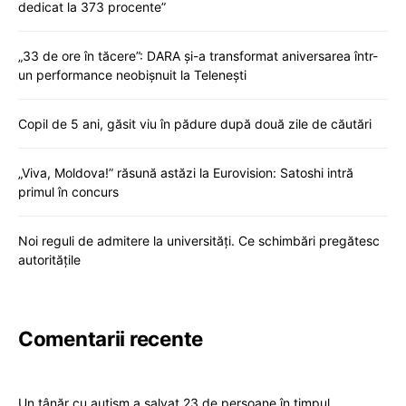
dedicat la 373 procente”
„33 de ore în tăcere”: DARA și-a transformat aniversarea într-
un performance neobișnuit la Telenești
Copil de 5 ani, găsit viu în pădure după două zile de căutări
„Viva, Moldova!” răsună astăzi la Eurovision: Satoshi intră
primul în concurs
Noi reguli de admitere la universități. Ce schimbări pregătesc
autoritățile
Comentarii recente
Un tânăr cu autism a salvat 23 de persoane în timpul