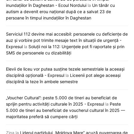
inundațiilor în Daghestan - Ecoul Nordului
la
Un tânăr cu
autism a devenit erou național după ce a salvat 23 de
persoane în timpul inundațiilor în Daghestan
Serviciul 112 devine mai accesibil: persoanele cu deficiențe de
auz și vorbire pot trimite mesaje text în situații de urgență -
Expresul
la
Soluții noi la 112: Urgențele pot fi raportate și prin
SMS de persoanele cu dizabilități
Elevii de liceu vor putea susține tezele semestriale la aceeași
disciplină opțională - Expresul
la
Liceenii pot alege aceeași
disciplină la teze în ambele semestre
„Voucher Cultural”: peste 5.000 de tineri au beneficiat de
sprijin pentru activități culturale în 2025 - Expresul
la
Peste
5.000 de tineri au beneficiat de voucherul cultural în 2025 —
majoritatea preferă să cumpere cărți
Zina
la
Liderul partidului „Moldova Mare” acuză guvernarea de