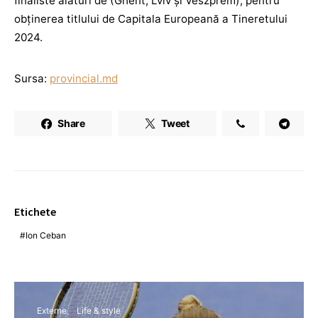
finaliste alături de (Ghent, Lviv și Veszprem), pentru
obținerea titlului de Capitala Europeană a Tineretului
2024.
Sursa:
provincial.md
Share
Tweet
Etichete
Ion Ceban
Externe
Life & style