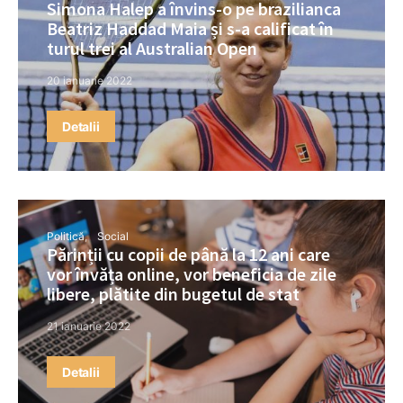
Simona Halep a învins-o pe brazilianca
Beatriz Haddad Maia și s-a calificat în
turul trei al Australian Open
20 ianuarie 2022
Detalii
Politică
Social
Părinții cu copii de până la 12 ani care
vor învăța online, vor beneficia de zile
libere, plătite din bugetul de stat
21 ianuarie 2022
Detalii