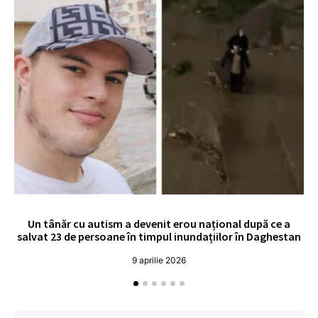
Un tânăr cu autism a devenit erou național după ce a
O 
salvat 23 de persoane în timpul inundațiilor în Daghestan
o
9 aprilie 2026