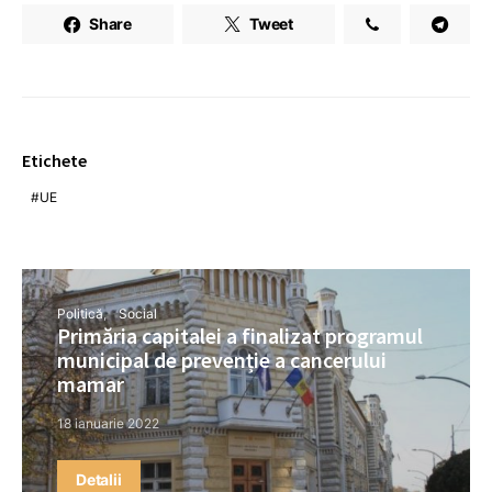
Share
Tweet
Etichete
UE
Politică
Social
Primăria capitalei a finalizat programul
municipal de prevenție a cancerului
mamar
18 ianuarie 2022
Detalii