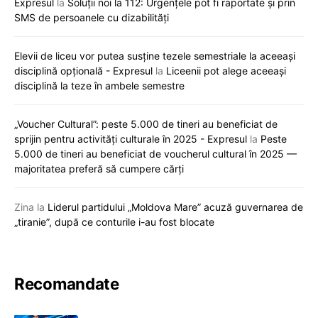
Expresul
la
Soluții noi la 112: Urgențele pot fi raportate și prin
SMS de persoanele cu dizabilități
Elevii de liceu vor putea susține tezele semestriale la aceeași
disciplină opțională - Expresul
la
Liceenii pot alege aceeași
disciplină la teze în ambele semestre
„Voucher Cultural”: peste 5.000 de tineri au beneficiat de
sprijin pentru activități culturale în 2025 - Expresul
la
Peste
5.000 de tineri au beneficiat de voucherul cultural în 2025 —
majoritatea preferă să cumpere cărți
Zina
la
Liderul partidului „Moldova Mare” acuză guvernarea de
„tiranie”, după ce conturile i-au fost blocate
Recomandate