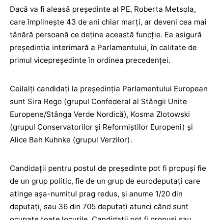
Dacă va fi aleasă preşedinte al PE, Roberta Metsola,
care împlineşte 43 de ani chiar marţi, ar deveni cea mai
tânără persoană ce deţine această funcţie. Ea asigură
preşedinţia interimară a Parlamentului, în calitate de
primul vicepreşedinte în ordinea precedenţei.
Ceilalţi candidaţi la preşedinţia Parlamentului European
sunt Sira Rego (grupul Confederal al Stângii Unite
Europene/Stânga Verde Nordică), Kosma Zlotowski
(grupul Conservatorilor şi Reformiştilor Europeni) şi
Alice Bah Kuhnke (grupul Verzilor).
Candidaţii pentru postul de preşedinte pot fi propuşi fie
de un grup politic, fie de un grup de eurodeputaţi care
atinge aşa-numitul prag redus, şi anume 1/20 din
deputaţi, sau 36 din 705 deputaţi atunci când sunt
ocupate toate locurile. Candidaţii pot fi propuşi sau