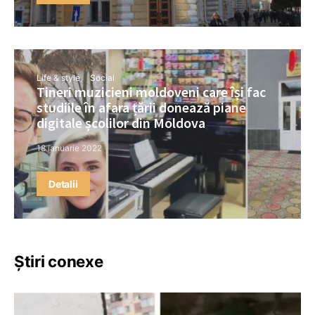
Life & style
Social
Tineri muzicieni moldoveni care își fac
studiile în afara țării donează piane
digitale școlilor din Moldova
18 ianuarie 2022
Detalii
Știri conexe