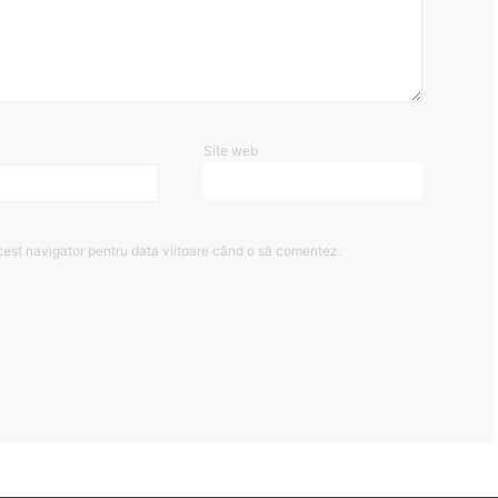
Site web
cest navigator pentru data viitoare când o să comentez.