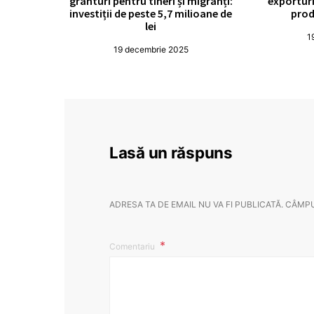
granturi pentru tineri și migranți:
exporturi
investiții de peste 5,7 milioane de
prod
lei
1
19 decembrie 2025
Lasă un răspuns
ADRESA TA DE EMAIL NU VA FI PUBLICATĂ.
CÂMPU
Comentariu