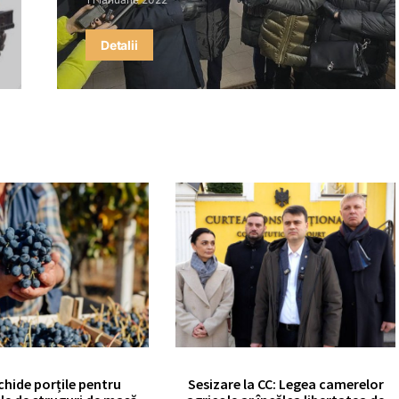
Detalii
chide porțile pentru
Sesizare la CC: Legea camerelor