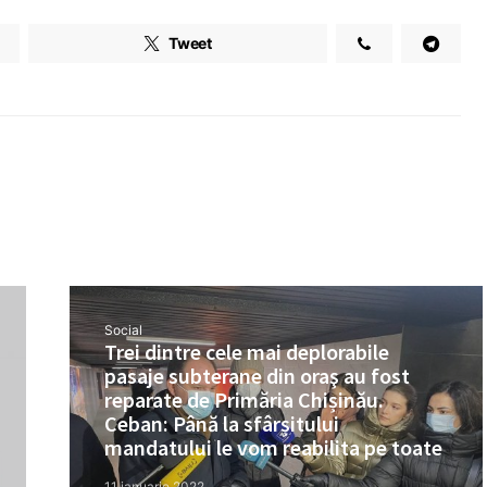
Tweet
Social
Trei dintre cele mai deplorabile
pasaje subterane din oraş au fost
reparate de Primăria Chișinău.
Ceban: Până la sfârșitului
mandatului le vom reabilita pe toate
11 ianuarie 2022