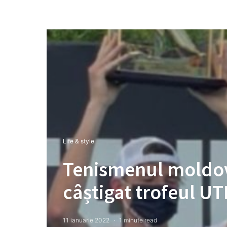
Life & style
Tenismenul moldove
câștigat trofeul U
11 ianuarie 2022
1 minute read