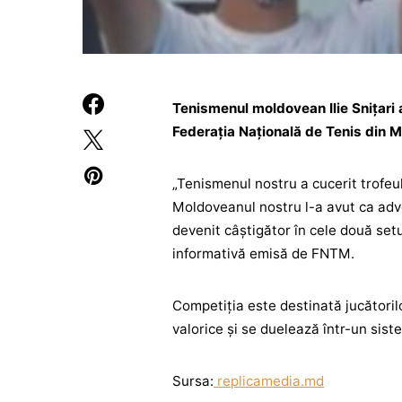
Tenismenul moldovean Ilie Snițari 
Federația Națională de Tenis din 
„Tenismenul nostru a cucerit trofeul
Moldoveanul nostru l-a avut ca adver
devenit câștigător în cele două setu
informativă emisă de FNTM.
Competiția este destinată jucătorilo
valorice și se duelează într-un siste
Sursa:
replicamedia.md