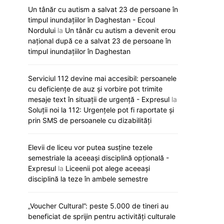
Un tânăr cu autism a salvat 23 de persoane în
timpul inundațiilor în Daghestan - Ecoul
Nordului
la
Un tânăr cu autism a devenit erou
național după ce a salvat 23 de persoane în
timpul inundațiilor în Daghestan
Serviciul 112 devine mai accesibil: persoanele
cu deficiențe de auz și vorbire pot trimite
mesaje text în situații de urgență - Expresul
la
Soluții noi la 112: Urgențele pot fi raportate și
prin SMS de persoanele cu dizabilități
Elevii de liceu vor putea susține tezele
semestriale la aceeași disciplină opțională -
Expresul
la
Liceenii pot alege aceeași
disciplină la teze în ambele semestre
„Voucher Cultural”: peste 5.000 de tineri au
Declarație oficială: Poliția —
Pașaportul R. Moldo
beneficiat de sprijin pentru activități culturale
garanția stabilității și respectării