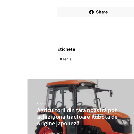
Share
Etichete
Tenis
Social
Agricultorii din țara noastră pot
achiziționa tractoare Kubota de
origine japoneză
11 ianuarie 2022