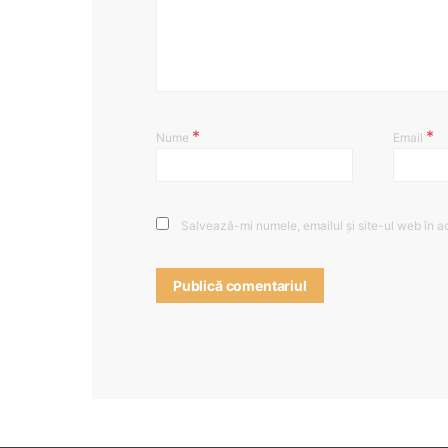
*
*
Nume
Email
Salvează-mi numele, emailul și site-ul web în a