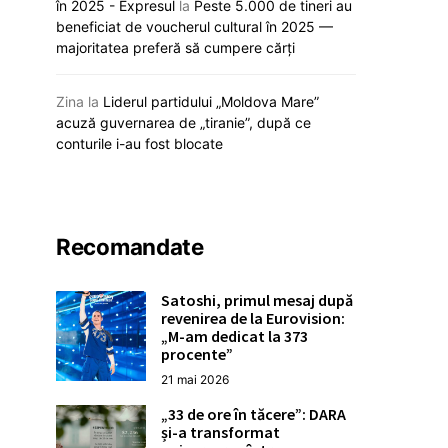
poziții în clasa
în 2025 - Expresul
la
Peste 5.000 de tineri au
legii, spune Sandu
Capitalist pen
beneficiat de voucherul cultural în 2025 —
19 decembrie 2025
majoritatea preferă să cumpere cărți
18 decembrie
Zina
la
Liderul partidului „Moldova Mare”
acuză guvernarea de „tiranie”, după ce
conturile i-au fost blocate
Recomandate
Satoshi, primul mesaj după
revenirea de la Eurovision:
„M-am dedicat la 373
procente”
21 mai 2026
„33 de ore în tăcere”: DARA
și-a transformat