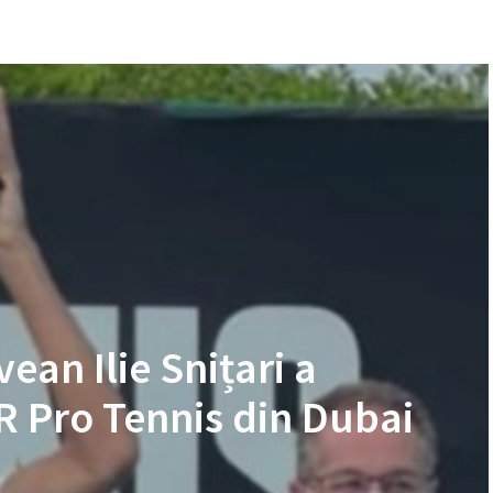
an Ilie Snițari a
TR Pro Tennis din Dubai