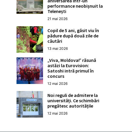
aniversarea într-un
performance neobișnuit la
Telenești
21 mai 2026
Copil de 5 ani, găsit viu în
pădure după două zile de
căutări
13 mai 2026
„Viva, Moldova!” răsună
astăzi la Eurovision:
Satoshi intră primul în
concurs
12 mai 2026
Noi reguli de admitere la
universități. Ce schimbări
pregătesc autoritățile
12 mai 2026