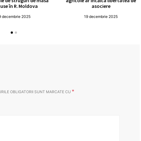
le de struguri de masă
agricole ar încălca libertatea de
use în R. Moldova
asociere
9 decembrie 2025
19 decembrie 2025
*
RILE OBLIGATORII SUNT MARCATE CU